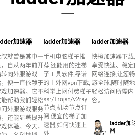
adder加速器
ladder加速器
ladder加速器
大叔就曾是其中一
手机电脑梯子推
快橙加速器下载,
员，自从两年前开
荐,还能用的挂梯
享受快速、稳定
始转向外服游戏
子工具软件,靠谱
网络连接,让您畅
后，便一直依赖于
的上外网vpn下载,
游全球,随时随地
游戏加速器。它不
科学上网付费梯子
轻松访问所需内
ssr/Trojan/v2ray
仅能帮助我们轻松
容。
节点,机场节点订
访问外服游戏服务
阅,便宜的梯子加
器，还能显著提升
ladder加
速器,如何快速上
游戏体验。今天，
器
外