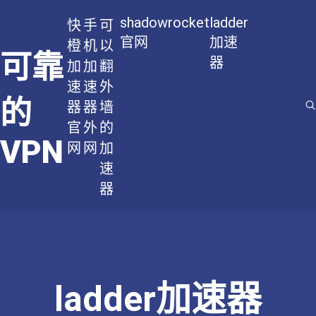
shadowrocket
ladder
快
手
可
官网
加速
橙
机
以
可靠
器
加
加
翻
速
速
外
的
器
器
墙
官
外
的
VPN
网
网
加
速
器
ladder加速器