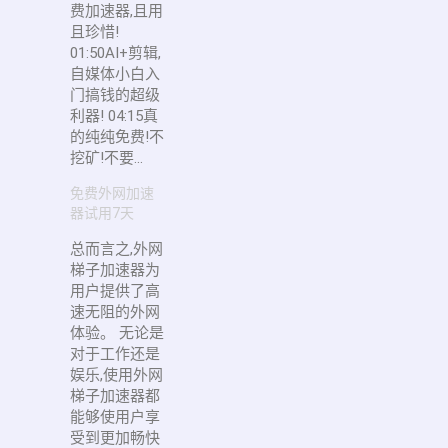
费加速器,且用
且珍惜!
01:50AI+剪辑,
自媒体小白入
门搞钱的超级
利器! 04:15真
的纯纯免费!不
挖矿!不要...
免费外网加速
器试用7天
总而言之,外网
梯子加速器为
用户提供了高
速无阻的外网
体验。 无论是
对于工作还是
娱乐,使用外网
梯子加速器都
能够使用户享
受到更加畅快