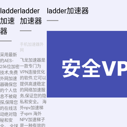
ladder
ladder
ladder加速器
加速
加速器
器
手机加速器外
网
采用最新
飞龙加速器是
的AES-
一款专门为
256位加密
VPN连接优化
技术,免费
的软件,它可以
外网加速
提供高速稳定
器确保您
的网络加速服
的个人信
务,保证您的隐
息不被窥
私和安全。 海
探,保障您
外npv加速梯
的在线活
子vpm 海外
动绝对隐
NPV加速梯子
秘和安
是一种有效的
全。 全球